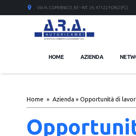
VIA N. COPERNICO, 85 - INT. 24, 47122 FORLÌ (FC)
HOME
AZIENDA
NETWO
Home
»
Azienda
» Opportunità di lavo
Opportunit