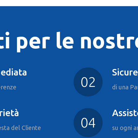
i per le nostr
mediata
Sicure
ferenze
di una Par
rietà
Assist
esta del Cliente
su ogni a